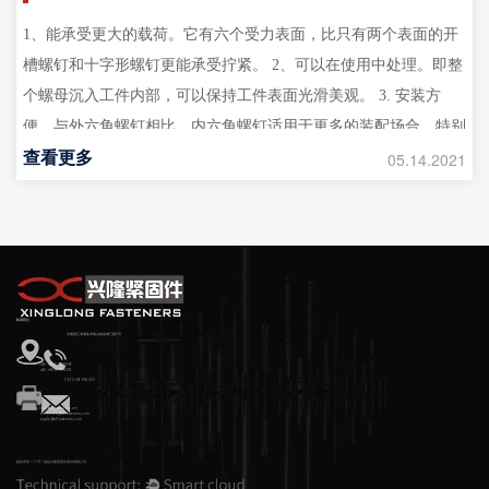
1、能承受更大的载荷。它有六个受力表面，比只有两个表面的开
槽螺钉和十字形螺钉更能承受拧紧。 2、可以在使用中处理。即整
个螺母沉入工件内部，可以保持工件表面光滑美观。 3. 安装方
便。与外六角螺钉相比，内六角螺钉适用于更多的装配场合，特别
查看更多
是狭窄的场合。因此，组装和维修非常方便，也方便调试。 4.不
05.14.2021
易拆卸。我们通常使用的工具有活动扳手、螺丝刀和开口扳手，
拆...
联系我们
中国浙江省海盐市秦山镇金城三路3号
+86-18857388306
+86-18857388302
0573-86582333
hyxl@xlfasteners.com
amanda@xlfasteners.com
apple@xlfasteners.com
版权所有 © 2021 海盐兴隆紧固件股份有限公司